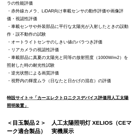
ラの性能評価
・赤外線カメラ、LiDAR向け車載センサの動作評価や画像評
価・視認性評価
・車載センサや外装部品に平行な太陽光が入射したときの誤動
作・誤不動作の試験
・オートライトセンサのしきい値のバラつき評価
・リアカメラの視認性評価
・車載部品に真夏の太陽光と同等の放射照度（1000W/m2）を
照射した時の耐光性試験
・逆光状態による画質評価
・視野内の輝度ムラ（日なたと日かげの混在）の評価
特設サイト⇒「カーエレクトロニクスデバイス評価用人工太陽
照明装置」
＜目玉製品２＞ 人工太陽照明灯 XELIOS（CEマ
ーク適合製品） 実機展示