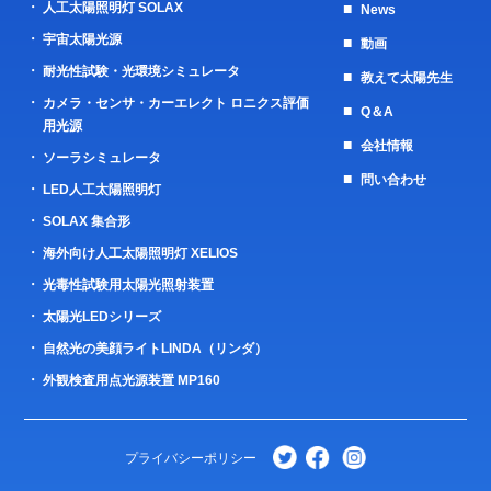
人工太陽照明灯 SOLAX
News
宇宙太陽光源
動画
耐光性試験・光環境シミュレータ
教えて太陽先生
カメラ・センサ・カーエレクト ロニクス評価
Q＆A
用光源
会社情報
ソーラシミュレータ
問い合わせ
LED人工太陽照明灯
SOLAX 集合形
海外向け人工太陽照明灯 XELIOS
光毒性試験用太陽光照射装置
太陽光LEDシリーズ
自然光の美顔ライトLINDA（リンダ）
外観検査用点光源装置 MP160
プライバシーポリシー