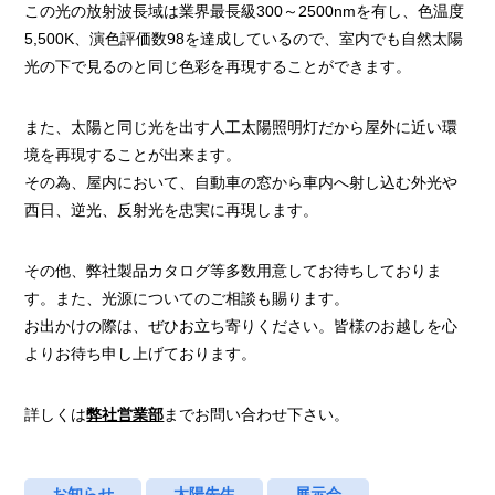
この光の放射波長域は業界最長級300～2500nmを有し、色温度
5,500K、演色評価数98を達成しているので、室内でも自然太陽
光の下で見るのと同じ色彩を再現することができます。
また、太陽と同じ光を出す人工太陽照明灯だから屋外に近い環
境を再現することが出来ます。
その為、屋内において、自動車の窓から車内へ射し込む外光や
西日、逆光、反射光を忠実に再現します。
その他、弊社製品カタログ等多数用意してお待ちしておりま
す。また、光源についてのご相談も賜ります。
お出かけの際は、ぜひお立ち寄りください。皆様のお越しを心
よりお待ち申し上げております。
詳しくは
弊社営業部
までお問い合わせ下さい。
お知らせ
太陽先生
展示会