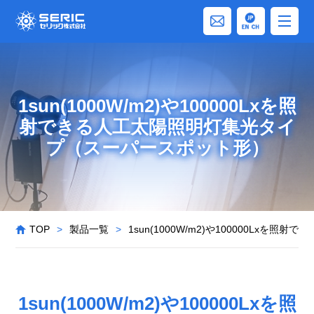
1sun(1000W/m2)や100000Lxを照
射できる人工太陽照明灯集光タイ
プ（スーパースポット形）
TOP
>
製品一覧
>
1sun(1000W/m2)や100000Lx
1sun(1000W/m2)や100000Lxを照