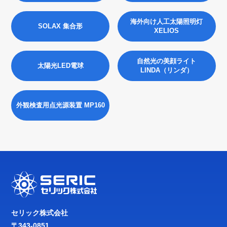
海外向け人工太陽照明灯
SOLAX 集合形
XELIOS
自然光の美顔ライト
太陽光LED電球
LINDA（リンダ）
外観検査用点光源装置 MP160
セリック株式会社
〒343-0851