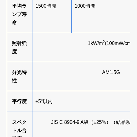
平均ラ
1500時間
1000時間
ンプ寿
命
2
2
照射強
1kW/m
(100mW/cm
)
度
分光特
AM1.5G
性
平行度
±5°以内
スペク
JIS C 8904-9 A級（±25%）（結晶
トル合