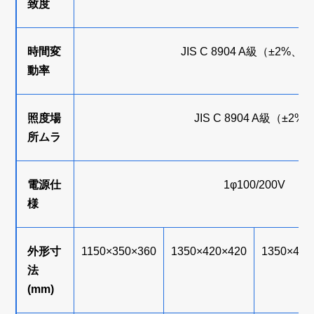
致度
時間変
JIS C 8904 A級（±2%、L
動率
照度場
JIS C 8904 A級（±2%
所ムラ
電源仕
1φ100/200V
様
外形寸
1150×350×360
1350×420×420
1350×420
法
(mm)