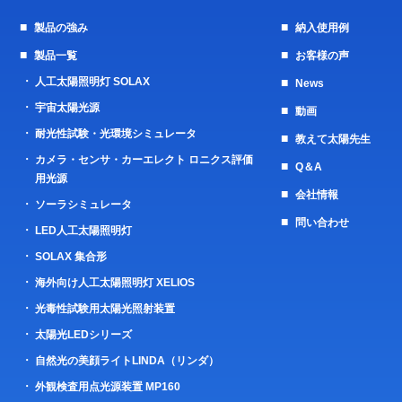
製品の強み
納入使用例
製品一覧
お客様の声
人工太陽照明灯 SOLAX
News
宇宙太陽光源
動画
耐光性試験・光環境シミュレータ
教えて太陽先生
カメラ・センサ・カーエレクト ロニクス評価
Q＆A
用光源
会社情報
ソーラシミュレータ
問い合わせ
LED人工太陽照明灯
SOLAX 集合形
海外向け人工太陽照明灯 XELIOS
光毒性試験用太陽光照射装置
太陽光LEDシリーズ
自然光の美顔ライトLINDA（リンダ）
外観検査用点光源装置 MP160