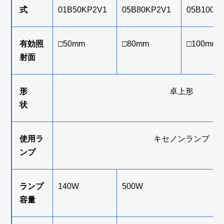
式
01B50KP2V1
05B80KP2V1
05B100K
有効照
□50mm
□80mm
□100mm
射面
形
卓上形
状
使用ラ
キセノンランプ
ンプ
ランプ
140W
500W
容量