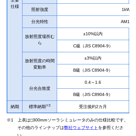
主要
仕様
照射強度
1kW/㎡
分光特性
AM1.5
±10%以内
放射照度場所む
ら
C級（JIS C8904-9）
±3%以内
放射照度の時間
変動率
B級（JIS C8904-9）
0.4～1.6
分光合致度
B級（JIS C8904-9）
※3
納期
標準納期
受注後約2カ月
※1 上表は□300mmソーラシミュレータのみの仕様比較です。
その他のラインナップは
弊社ウェブサイト
を参照くださ
い。