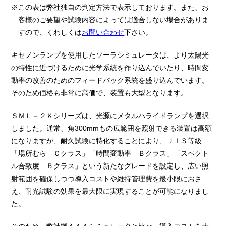
※この表は弊社独自の判定方法で表示しております。また、お
客様のご要望や試験内容によっては適合しない場合がありま
すので、くわしくは
お問い合わせ
下さい。
キセノンランプを使用したソーラシミュレータは、より太陽光
の特性に近づけるために光学系統を作り込んでいたり、時間変
動率の改善のためのフィードバック系統を盛り込んでいます。
そのため価格も非常に高価で、装置も大型となります。
ＳＭＬ－２Ｋシリーズは、光源にメタルハライドランプを選択
しました。通常、角300mmもの広範囲を照射できる装置は高額
になりますが、耐久試験に特化することにより、ＪＩＳ等級
「場所むら Ｃクラス」「時間変動率 Ｂクラス」「スペクト
ル合致度 Ｂクラス」という新たなグレードを設定し、広い照
射範囲を確保しつつ導入コストや維持管理費を最小限におさ
え、耐光試験の効果を最大限に実現することが可能になりまし
た。