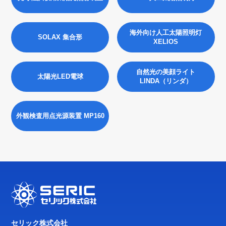
海外向け人工太陽照明灯
SOLAX 集合形
XELIOS
自然光の美顔ライト
太陽光LED電球
LINDA（リンダ）
外観検査用点光源装置 MP160
セリック株式会社