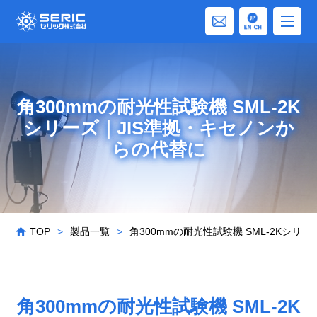
角300mmの耐光性試験機 SML-2K
シリーズ｜JIS準拠・キセノンか
らの代替に
TOP
>
製品一覧
>
角300mmの耐光性試験機 SML-2Kシリ
角300mmの耐光性試験機 SML-2K