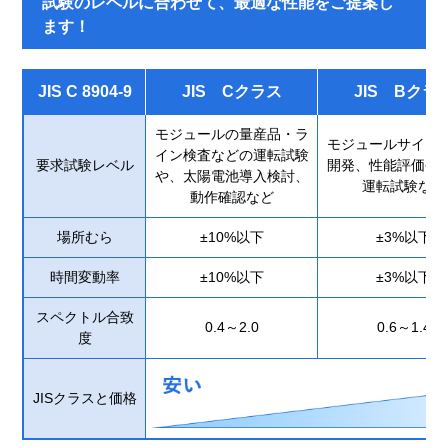
試験のレベルに合わせて、最適な性能をご提案し
ます！
JIS C 8904-9
JIS Cクラス
JIS Bクラ
モジュールの量産品・ラ
モジュールサイズ
イン検査などの運転試験
要求試験レベル
開発、性能評価や
や、太陽電池導入検討、
運転試験など
動作確認など
場所むら
±10%以下
±3%以下
時間変動率
±10%以下
±3%以下
スペクトル合致
0.4～2.0
0.6～1.4
度
JISクラスと価格