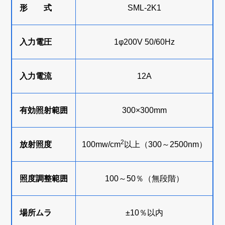
形 式
SML-2K1
入力電圧
1φ200V 50/60Hz
入力電流
12A
有効照射範囲
300×300mm
2
放射照度
100mw/cm
以上（300～2500nm）
照度調整範囲
100～50％（無段階）
場所ムラ
±10％以内