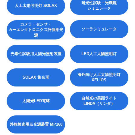
耐光性試験・光環境
人工太陽照明灯 SOLAX
シミュレータ
カメラ・センサ・
ソーラシミュレータ
カーエレクトロニクス評価用光
源
光毒性試験用太陽光照射装置
LED人工太陽照明灯
海外向け人工太陽照明灯
SOLAX 集合形
XELIOS
自然光の美顔ライト
太陽光LED電球
LINDA（リンダ）
外観検査用点光源装置 MP160