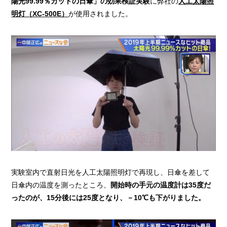
陽光99.99％カットの日傘」の効果検証実験
に弊社の
人工太陽照
明灯（XC-500E）
が使用されました。
実験室内で直射日光を人工太陽照明灯で再現し、日傘を差して
日傘内の温度を測ったところ、
開始時の手元の温度計は35度だ
ったのが、15分後には25度となり、－10℃も下がりました。