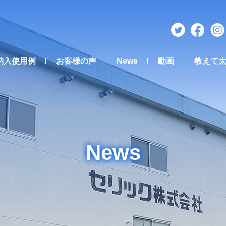
納入使用例
お客様の声
News
動画
教えて
News