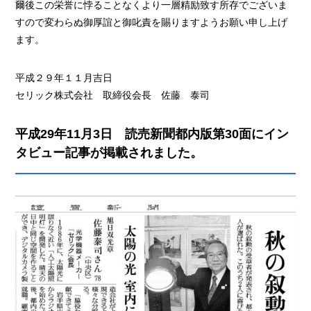
爾後この栄誉に悖ることなくより一層精励致す所存でございま
すので変わらぬ御厚誼と御叱責を賜りますようお願い申し上げ
ます。
平成２９年１１月吉日
セリック株式会社 取締役会長 佐藤 泰司
平成29年11月3日 読売新聞都内版第30面にイン
タビュー記事が掲載されました。