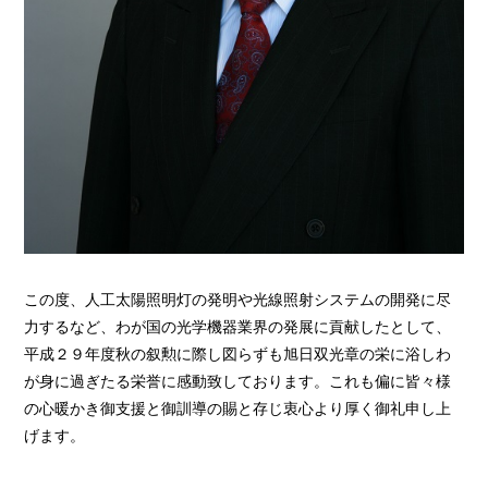
この度、人工太陽照明灯の発明や光線照射システムの開発に尽
力するなど、わが国の光学機器業界の発展に貢献したとして、
平成２９年度秋の叙勲に際し図らずも旭日双光章の栄に浴しわ
が身に過ぎたる栄誉に感動致しております。これも偏に皆々様
の心暖かき御支援と御訓導の賜と存じ衷心より厚く御礼申し上
げます。