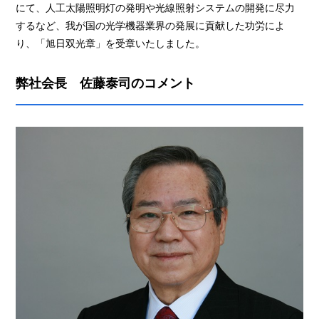
にて、人工太陽照明灯の発明や光線照射システムの開発に尽力
するなど、我が国の光学機器業界の発展に貢献した功労によ
り、「旭日双光章」を受章いたしました。
弊社会長 佐藤泰司のコメント