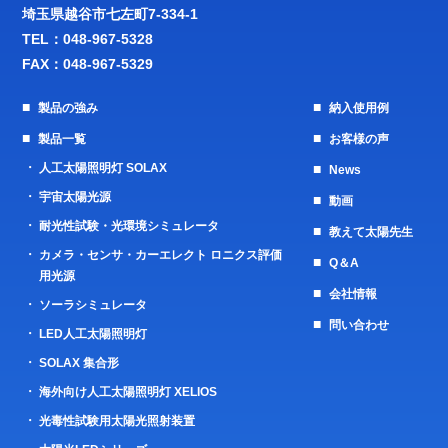
埼玉県越谷市七左町7-334-1
TEL：
048-967-5328
FAX：048-967-5329
製品の強み
納入使用例
製品一覧
お客様の声
人工太陽照明灯 SOLAX
News
宇宙太陽光源
動画
耐光性試験・光環境シミュレータ
教えて太陽先生
カメラ・センサ・カーエレクト ロニクス評価
Q＆A
用光源
会社情報
ソーラシミュレータ
問い合わせ
LED人工太陽照明灯
SOLAX 集合形
海外向け人工太陽照明灯 XELIOS
光毒性試験用太陽光照射装置