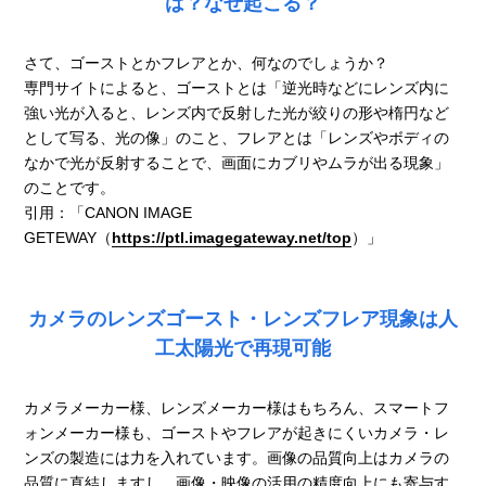
は？なぜ起こる？
さて、ゴーストとかフレアとか、何なのでしょうか？
専門サイトによると、ゴーストとは「逆光時などにレンズ内に
強い光が入ると、レンズ内で反射した光が絞りの形や楕円など
として写る、光の像」のこと、フレアとは「レンズやボディの
なかで光が反射することで、画面にカブリやムラが出る現象」
のことです。
引用：「CANON IMAGE
GETEWAY（
https://ptl.imagegateway.net/top
）」
カメラのレンズゴースト・レンズフレア現象は人
工太陽光で再現可能
カメラメーカー様、レンズメーカー様はもちろん、スマートフ
ォンメーカー様も、ゴーストやフレアが起きにくいカメラ・レ
ンズの製造には力を入れています。画像の品質向上はカメラの
品質に直結しますし、画像・映像の活用の精度向上にも寄与す