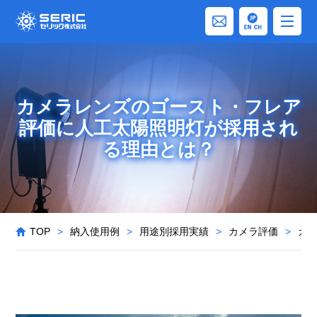
カメラレンズのゴースト・フレア
評価に人工太陽照明灯が採用され
る理由とは？
TOP
>
納入使用例
>
用途別採用実績
>
カメラ評価
>
カ