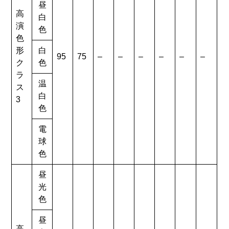
昼
高
白
演
色
色
形
白
95
75
–
–
–
–
–
–
ク
色
ラ
温
ス
白
3
色
電
球
色
昼
光
色
昼
高