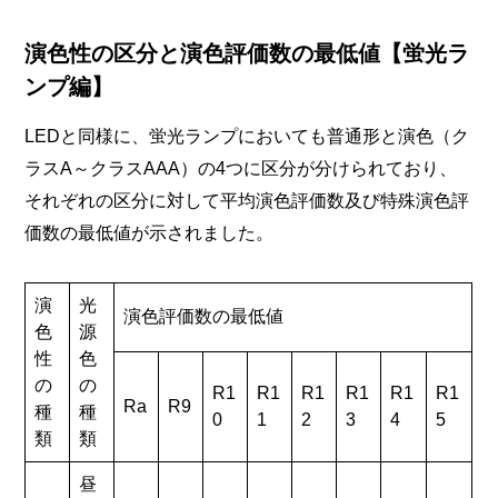
演色性の区分と演色評価数の最低値【蛍光ラ
ンプ編】
LEDと同様に、蛍光ランプにおいても普通形と演色（ク
ラスA～クラスAAA）の4つに区分が分けられており、
それぞれの区分に対して平均演色評価数及び特殊演色評
価数の最低値が示されました。
演
光
演色評価数の最低値
色
源
性
色
の
の
R1
R1
R1
R1
R1
R1
Ra
R9
種
種
0
1
2
3
4
5
類
類
昼