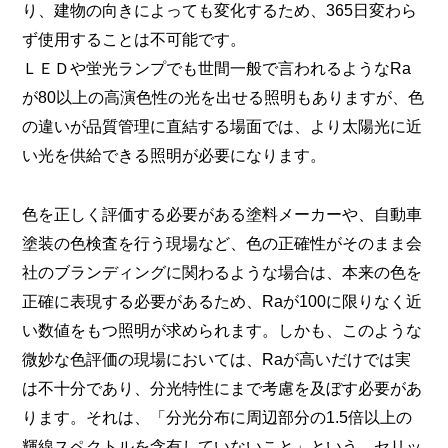
り、建物の向きによっても変化するため、365日変わら
ず使用することは不可能です。
ＬＥＤや蛍光ランプでも世間一般で言われるようなRa
が80以上の高演色性の光を出せる照明もありますが、色
の違いが品質管理に直結する場面では、より太陽光に近
い光を供給できる照明が必要になります。
色を正しく評価する必要がある塗料メーカーや、自動車
塗装の色検査を行う現場など、色の正確性がそのまま会
社のブランディングに関わるような場合は、本来の色を
正確に表現する必要があるため、Raが100に限りなく近
い数値をもつ照明が求められます。しかも、このような
微妙な色評価の現場においては、Raが高いだけでは実
は不十分であり、分光特性にまで考慮を及ぼす必要があ
ります。それは、「分光分布に周辺部分の1.5倍以上の
輝線スペクトルを含有していないこと」という、セリッ