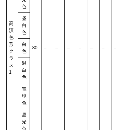
色
昼
高
白
演
色
色
形
白
80
–
–
–
–
–
–
–
ク
色
ラ
温
ス
白
1
色
電
球
色
昼
光
色