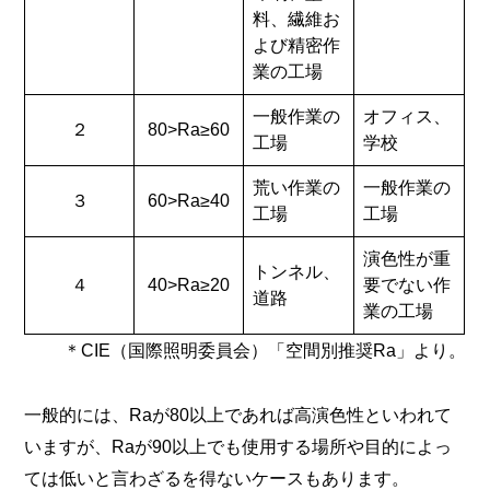
料、繊維お
よび精密作
業の工場
一般作業の
オフィス、
２
80>Ra≥60
工場
学校
荒い作業の
一般作業の
３
60>Ra≥40
工場
工場
演色性が重
トンネル、
４
40>Ra≥20
要でない作
道路
業の工場
＊CIE（国際照明委員会）「空間別推奨Ra」より。
一般的には、Raが80以上であれば高演色性といわれて
いますが、Raが90以上でも使用する場所や目的によっ
ては低いと言わざるを得ないケースもあります。