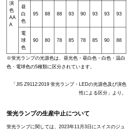
演
昼
色
白
95
88
88
93
90
93
93
93
AA
色
A
電
球
90
80
78
85
78
85
90
88
色
※蛍光ランプの光源色は、昼光色・昼白色・白色・温白
色・電球色の5種類に区分されています。
「JIS Z9112:2019 蛍光ランプ・LEDの光源色及び演色
性による区分」より。
蛍光ランプの生産中止について
蛍光ランプに関しては、2023年11月3日にスイスのジュ