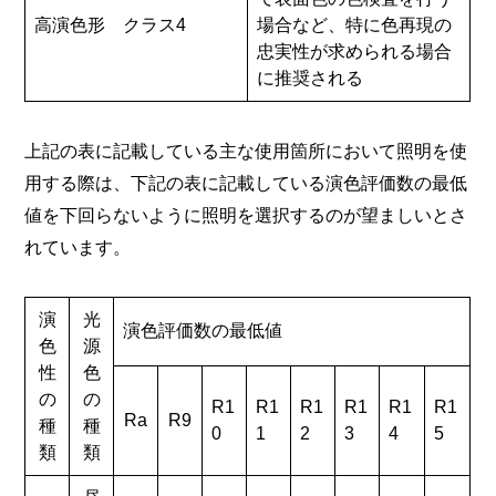
高演色形 クラス4
場合など、特に色再現の
忠実性が求められる場合
に推奨される
上記の表に記載している主な使用箇所において照明を使
用する際は、下記の表に記載している演色評価数の最低
値を下回らないように照明を選択するのが望ましいとさ
れています。
演
光
演色評価数の最低値
色
源
性
色
の
の
R1
R1
R1
R1
R1
R1
Ra
R9
種
種
0
1
2
3
4
5
類
類