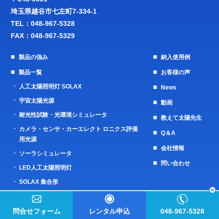
埼玉県越谷市七左町7-334-1
TEL：
048-967-5328
FAX：048-967-5329
製品の強み
納入使用例
製品一覧
お客様の声
人工太陽照明灯 SOLAX
News
宇宙太陽光源
動画
耐光性試験・光環境シミュレータ
教えて太陽先生
カメラ・センサ・カーエレクト ロニクス評価
Q＆A
用光源
会社情報
ソーラシミュレータ
問い合わせ
LED人工太陽照明灯
SOLAX 集合形
海外向け人工太陽照明灯 XELIOS
光毒性試験用太陽光照射装置
問合せフォーム
レンタル申込
048-967-5328