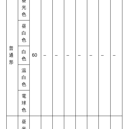
昼
光
色
昼
白
色
普
白
通
60
–
–
–
–
–
–
–
色
形
温
白
色
電
球
色
昼
光