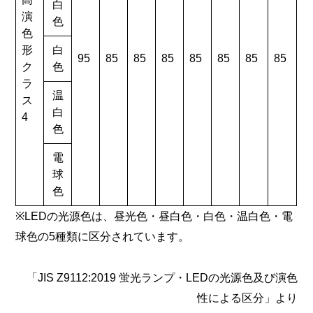
白
演
色
色
形
白
95
85
85
85
85
85
85
85
ク
色
ラ
温
ス
白
4
色
電
球
色
※LEDの光源色は、昼光色・昼白色・白色・温白色・電
球色の5種類に区分されています。
「JIS Z9112:2019 蛍光ランプ・LEDの光源色及び演色
性による区分」より