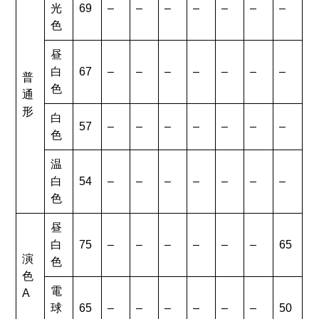
光
69
–
–
–
–
–
–
–
色
昼
白
67
–
–
–
–
–
–
–
普
色
通
形
白
57
–
–
–
–
–
–
–
色
温
白
54
–
–
–
–
–
–
–
色
昼
白
75
–
–
–
–
–
–
65
演
色
色
電
A
球
65
–
–
–
–
–
–
50