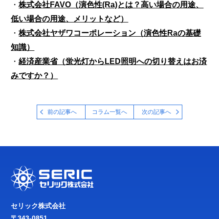
・
株式会社FAVO（演色性(Ra)とは？高い場合の用途、
低い場合の用途、メリットなど）
・
株式会社ヤザワコーポレーション（演色性Raの基礎
知識）
・
経済産業省（蛍光灯からLED照明への切り替えはお済
みですか？）
前の記事へ
コラム一覧へ
次の記事へ
セリック株式会社
〒343-0851