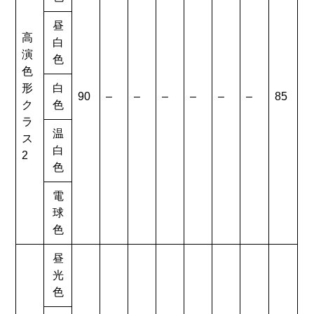
昼
高
白
演
色
色
形
白
90
–
–
–
–
–
–
85
ク
色
ラ
温
ス
白
2
色
電
球
色
昼
光
色