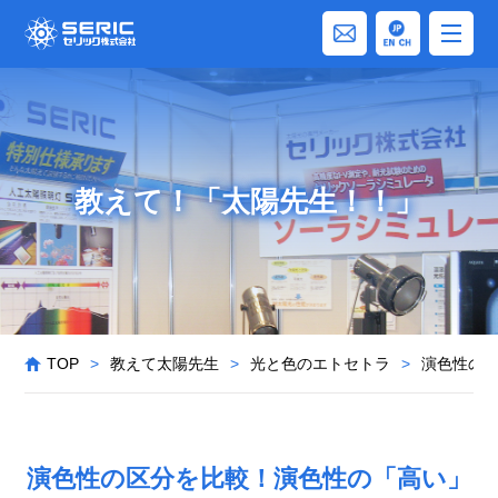
教えて！「太陽先生！！」
TOP
>
教えて太陽先生
>
光と色のエトセトラ
>
演色性の
演色性の区分を比較！演色性の「高い」