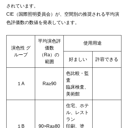
されています。
CIE（国際照明委員会）が、空間別の推奨される平均演
色評価数の数値を発表しています。
平均演色評
使用用途
演色性 グ
価数
ループ
（Ra）の
好ましい
許容できる
範囲
色比較・監
査
１A
Ra≥90
臨床検査、
美術館
住宅、ホテ
ル、レスト
ラン
１B
90>Ra≥80
印刷、塗