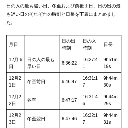
日の入の最も遅い日、冬至および前後１日、日の出の最
も遅い日のそれぞれの時刻と日長を下表にまとめまし
た。
日の出
日の入
月日
日長
時刻
時刻
12月 6
日の入の最も
16:27:4
9h51m
6:36:22
日
早い日
1
19s
12月2
16:31:1
9h44m
冬至前日
6:46:47
1日
7
30s
12月2
16:31:4
9h44m
冬至
6:47:17
2日
6
29s
12月2
16:32:1
9h44m
冬至翌日
6:47:46
3日
7
31s