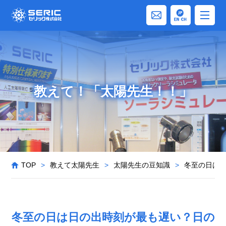
教えて！「太陽先生！！」
TOP
>
教えて太陽先生
>
太陽先生の豆知識
>
冬至の日は
冬至の日は日の出時刻が最も遅い？日の