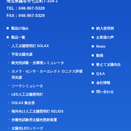
埼玉県越谷市七左町7-334-1
TEL：
048-967-5328
FAX：048-967-5329
製品の強み
納入使用例
製品一覧
お客様の声
人工太陽照明灯 SOLAX
News
宇宙太陽光源
動画
耐光性試験・光環境シミュレータ
教えて太陽先生
カメラ・センサ・カーエレクト ロニクス評価
Q＆A
用光源
会社情報
ソーラシミュレータ
問い合わせ
LED人工太陽照明灯
SOLAX 集合形
海外向け人工太陽照明灯 XELIOS
光毒性試験用太陽光照射装置
太陽光LEDシリーズ