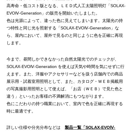
高寿命・低コスト版となる、ＬＥＤ式人工太陽照明灯「SOLAX-
EVOⅣ-Generation」の販売を開始いたしました。
色は光源によって、違った色に見えてしまいます。太陽光の持
つ特性と同じ光を照射する「SOLAX-EVOⅣ-Generation」な
ら、屋内において、屋外で見るのと同じように色を正確に再現
します。
今まで、昼間しかできなかった自然太陽光でのチェックが、
SOLAX-EVOⅣ-Generation を使えば天気や時間を気にせずに行
えます。また、洋服やアクセサリーなどを扱う店舗内での商品
展示用・試着室用照明として、また、カタログ・ＷＥＢ掲載用
の写真撮影用照明として使えば、「お店（ＷＥＢ）で見た色と
違う」といったお客様の不満解消にもつながります。
色にこだわりの持つ職業において、室内で色を正確に再現する
時に最適です。
詳しい仕様や分光分布などは
製品一覧「SOLAX-EVOⅣ-