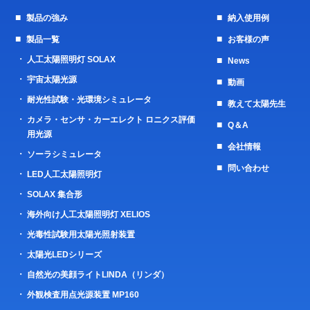
製品の強み
納入使用例
製品一覧
お客様の声
人工太陽照明灯 SOLAX
News
宇宙太陽光源
動画
耐光性試験・光環境シミュレータ
教えて太陽先生
カメラ・センサ・カーエレクト ロニクス評価
Q＆A
用光源
会社情報
ソーラシミュレータ
問い合わせ
LED人工太陽照明灯
SOLAX 集合形
海外向け人工太陽照明灯 XELIOS
光毒性試験用太陽光照射装置
太陽光LEDシリーズ
自然光の美顔ライトLINDA（リンダ）
外観検査用点光源装置 MP160